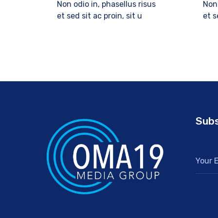
Non odio in, phasellus risus
Non 
et sed sit ac proin, sit u
et s
Subs