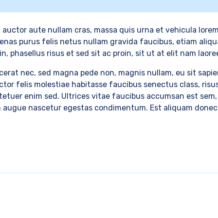
si auctor aute nullam cras, massa quis urna et vehicula lore
nas purus felis netus nullam gravida faucibus, etiam aliq
in, phasellus risus et sed sit ac proin, sit ut at elit nam lao
acerat nec, sed magna pede non, magnis nullam, eu sit sapie
ctor felis molestiae habitasse faucibus senectus class, risus
tetuer enim sed. Ultrices vitae faucibus accumsan est sem, 
um augue nascetur egestas condimentum. Est aliquam donec w